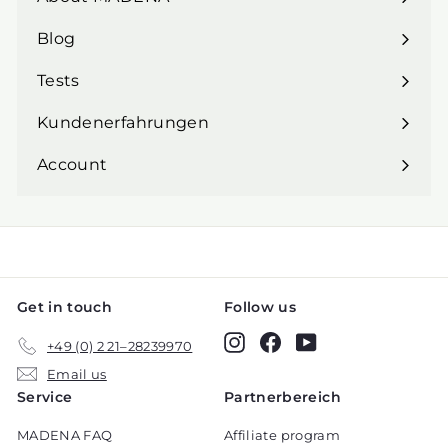
Expand
submenu
Blog
Expand
submenu
Tests
Expand
submenu
Kundenerfahrungen
Account
Get in touch
Follow us
Instagram
Facebook
YouTube
+49 (0) 2 21–28239970
Email us
Service
Partnerbereich
MADENA FAQ
Affiliate program