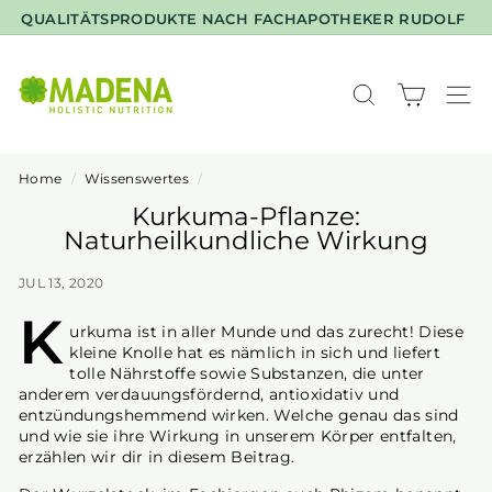
Skip
QUALITÄTSPRODUKTE NACH FACHAPOTHEKER RUDOLF
to
KEIL
Pause
content
M
slideshow
A
SEARCH
SIT
D
E
N
Home
/
Wissenswertes
/
A
Kurkuma-Pflanze:
Naturheilkundliche Wirkung
JUL 13, 2020
K
urkuma ist in aller Munde und das zurecht! Diese
kleine Knolle hat es nämlich in sich und liefert
tolle Nährstoffe sowie Substanzen, die unter
anderem verdauungsfördernd, antioxidativ und
entzündungshemmend wirken. Welche genau das sind
und wie sie ihre Wirkung in unserem Körper entfalten,
erzählen wir dir in diesem Beitrag.